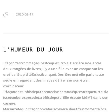
2020-02-17
L'HUMEUR DU JOUR
Tfaçonc’estcommeçaqu’estcequetucrois. Derrière moi, entre
deux rangées de livres, il y a une fille avec un casque sur les
oreilles. Stupiditélàc’estbonquoi. Derrière moi elle parle toute
seule en regardant des images défiler sur son écran
d’ordinateur.
T’façonc’estunfilsdeputecemeclaissetombéqu’estcequetucroisla
issetomberespecedetaréfilsdepute. Elle écoute MGMT dans son
casque.
Maisarrêtequoit’façononvatouscreverauboutd’unmomentalors.