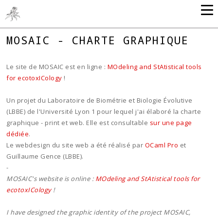
MOSAIC - CHARTE GRAPHIQUE
Le site de MOSAIC est en ligne :
MOdeling and StAtistical tools
for ecotoxICology
!
Un projet du Laboratoire de Biométrie et Biologie Évolutive
(LBBE) de l'Université Lyon 1 pour lequel j'ai élaboré la charte
graphique - print et web. Elle est consultable
sur une page
dédiée
.
Le webdesign du site web a été réalisé par
OCaml Pro
et
Guillaume Gence (LBBE).
-
MOSAIC's website is online :
MOdeling and StAtistical tools for
ecotoxICology
!
I have designed the graphic identity of the project MOSAIC,