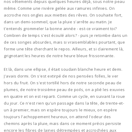
nos vêtements depuis quelques heures déjà, sous notre peau
même. Comme une rivière gelée aux ramures infinies. On
accroche nos ongles aux miettes des rêves. On souhaite fort,
dans un demi-sommeil, que la pluie s'arrête au matin. Je
t'entends grommeler la bonne année - est-ce vraiment toi?
Combien de temps s'est écoulé alors? - puis je retombe dans un
de ces songes absurdes, mais si vraisemblables pourtant, que
forme une tête cherchant le repos. Ailleurs, et si clairement là,
grignotant les heures de notre heure bleue frissonnante.
Et là, dans une ellipse, il était soudain blanche heure et demi.
J'avais dormi. On s'est extirpé de nos pensées folles, le ver
hors du fruit. On s'est tortillé hors de notre seconde peau de
plumes, de notre troisième peau de poils, on a plié les exuvies
en quatre et on est reparti. Comme un cycle, en suivant la roue
du jour. Ce n'est rien qu'un passage dans la tête, de trente-et-
un à premier, mais on espère toujours le mieux, on espère
toujours l'achoppement heureux, on attend l'odeur des
chemins après la pluie, mais dans ce moment précis persiste
encore les fibres de laines détrempées et accrochées aux