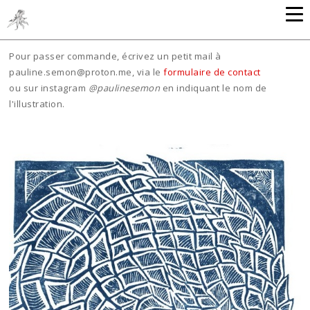
Pour passer commande, écrivez un petit mail à
pauline.semon@proton.me, via le
formulaire de contact
ou sur instagram
@paulinesemon
en indiquant le nom de
l'illustration.