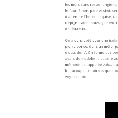
les murs sans rester longtemps
le four. Sinon, pide et simit se
d'attendre l'heure exquise, ta
trépigneraient sauvagement. Et
douloureux.
On a donc opté pour une isola
pierre ponce, dans un mélange 
d'eau, donc). On forme des boul
avant de modeler la couche au
méthode est appelée
zabur
au
beaucoup plus adroits que nou
voyez plutôt :