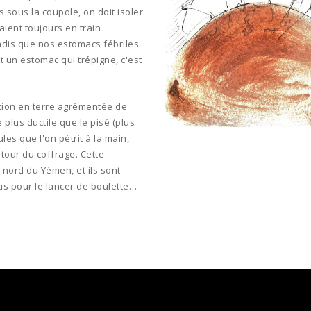
 sous la coupole, on doit isoler
raient toujours en train
ndis que nos estomacs fébriles
 un estomac qui trépigne, c'est
tion en terre agrémentée de
plus ductile que le pisé (plus
es que l'on pétrit à la main,
tour du coffrage. Cette
 nord du Yémen, et ils sont
s pour le lancer de boulette…