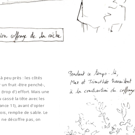
à peu près : les côtés
un fruit -être penché-,
(trop d') effort. Mais une
 cassé la tête avec les
ance 11), avant d'opter
ois, remplie de sable. Le
n ne décoffre pas, on