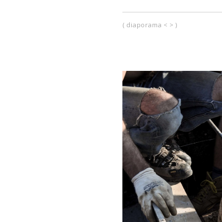
( diaporama < > )